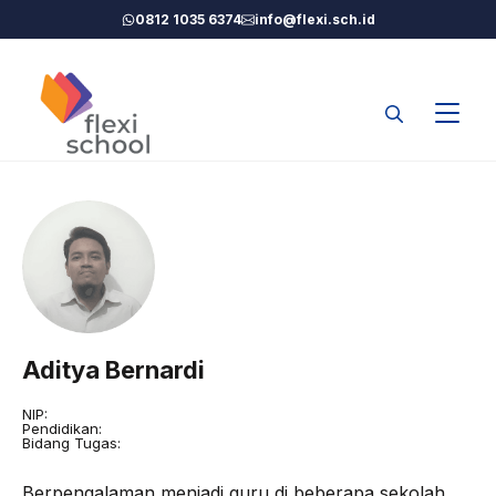
Langsung
0812 1035 6374
info@flexi.sch.id
ke
isi
Aditya Bernardi
NIP:
Pendidikan:
Bidang Tugas:
Berpengalaman menjadi guru di beberapa sekolah