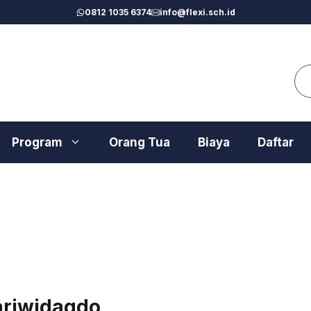
0812 1035 6374
info@flexi.sch.id
Se
Program
Orang Tua
Biaya
Daftar
ariwidagdo