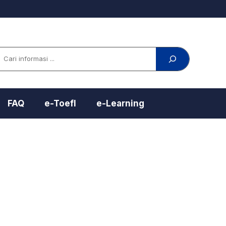
arch
FAQ
e-Toefl
e-Learning