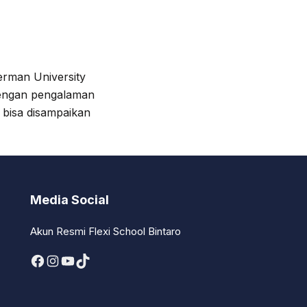
German University
dengan pengalaman
 bisa disampaikan
Media Social
Akun Resmi Flexi School Bintaro
Facebook
Instagram
YouTube
TikTok