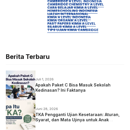
CAMBRIDGE A LEVEL INDONESIA
CAMBRIDGE CHEMISTRY A LEVEL
CARA BELAJAR KIMIA A LEVEL
HOMESCHOOLING INDONESIA
IJAZAH INTERNASIONAL
KIMIA A LEVEL INDONESIA
KIMIA ORGANIK A LEVEL
PAST PAPERS KIMIA A LEVEL
SILABUS KIMIA A LEVEL
TIPS UJIAN KIMIA CAMBRIDGE
Berita Terbaru
Juli 1, 2026
Apakah Paket C Bisa Masuk Sekolah
Kedinasan? Ini Faktanya
Juni 28, 2026
TKA Pengganti Ujian Kesetaraan: Aturan,
Syarat, dan Mata Ujinya untuk Anak
Homeschooling