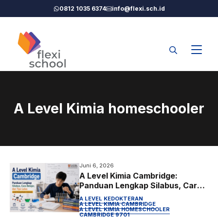
Langsung
0812 1035 6374
info@flexi.sch.id
ke
isi
A Level Kimia homeschooler
Juni 6, 2026
A Level Kimia Cambridge:
Panduan Lengkap Silabus, Cara
Belajar, dan Tips Lulus untuk
A LEVEL KEDOKTERAN
Homeschooler Indonesia
A LEVEL KIMIA CAMBRIDGE
A LEVEL KIMIA HOMESCHOOLER
CAMBRIDGE 9701