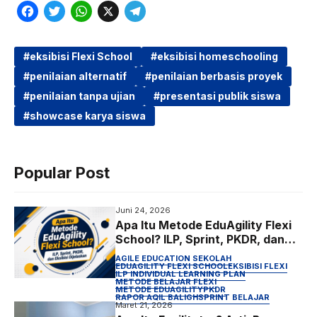
F
T
W
X
T
a
w
h
e
c
i
a
l
eksibisi Flexi School
eksibisi homeschooling
penilaian alternatif
penilaian berbasis proyek
e
t
t
e
penilaian tanpa ujian
presentasi publik siswa
b
t
s
g
showcase karya siswa
o
e
A
r
o
r
p
a
k
p
m
Popular Post
Juni 24, 2026
Apa Itu Metode EduAgility Flexi
School? ILP, Sprint, PKDR, dan
Eksibisi Dijelaskan
AGILE EDUCATION SEKOLAH
EDUAGILITY FLEXI SCHOOL
EKSIBISI FLEXI
ILP INDIVIDUAL LEARNING PLAN
METODE BELAJAR FLEXI
METODE EDUAGILITY
PKDR
RAPOR AQIL BALIGH
SPRINT BELAJAR
Maret 21, 2026