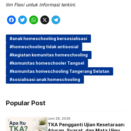
tim Flexi untuk informasi terkini.
F
T
W
X
T
a
w
h
e
c
i
a
l
anak homeschooling bersosialisasi
homeschooling tidak antisosial
e
t
t
e
kegiatan komunitas homeschooling
b
t
s
g
komunitas homeschooler Tangsel
o
e
A
r
komunitas homeschooling Tangerang Selatan
o
r
p
a
sosialisasi anak homeschooling
k
p
m
Popular Post
Juni 28, 2026
TKA Pengganti Ujian Kesetaraan:
Aturan, Syarat, dan Mata Ujinya