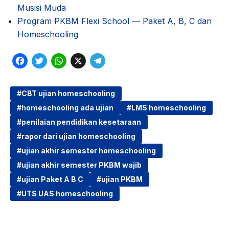
Musisi Muda
Program PKBM Flexi School — Paket A, B, C dan
Homeschooling
F
T
W
X
T
a
w
h
e
c
i
a
l
CBT ujian homeschooling
homeschooling ada ujian
LMS homeschooling
e
t
t
e
penilaian pendidikan kesetaraan
b
t
s
g
rapor dari ujian homeschooling
o
e
A
r
ujian akhir semester homeschooling
o
r
p
a
ujian akhir semester PKBM wajib
k
p
m
ujian Paket A B C
ujian PKBM
UTS UAS homeschooling