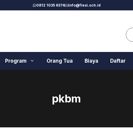
0812 1035 6374
info@flexi.sch.id
Se
Program
Orang Tua
Biaya
Daftar
pkbm