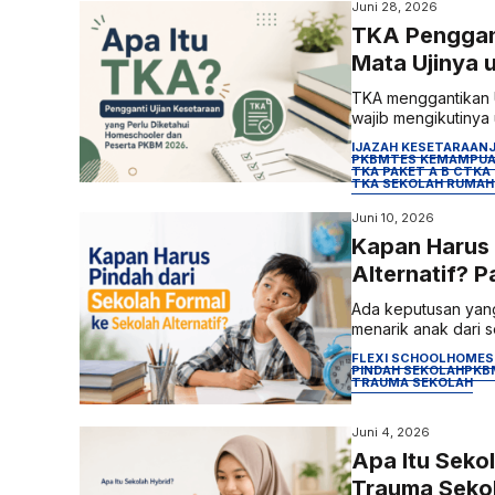
Juni 28, 2026
TKA Penggant
Mata Ujinya 
TKA menggantikan Uj
wajib mengikutinya u
IJAZAH KESETARAAN
PKBM
TES KEMAMPUA
TKA PAKET A B C
TKA
TKA SEKOLAH RUMAH
Juni 10, 2026
Kapan Harus 
Alternatif? 
Ada keputusan yang
menarik anak dari s
FLEXI SCHOOL
HOMES
PINDAH SEKOLAH
PKB
TRAUMA SEKOLAH
Juni 4, 2026
Apa Itu Seko
Trauma Sekol