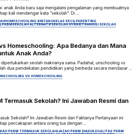
ini: anak Anda baru saja mengalami pengalaman yang membuatnya
iap kali mendengar kata “sekolah”. Di ...
LAH
HOMESCHOOLING BINTARO
KELAS KECIL
PARENTING
L
PKBM
SEKOLAH ALTERNATIF
SEKOLAH HYBRID
TRANSISI SEKOLAH
 vs Homeschooling: Apa Bedanya dan Mana
untuk Anak Anda?
ing dipertukarkan seolah maknanya sama. Padahal, unschooling vs
ah dua pendekatan pendidikan yang berbeda secara mendasar ...
UNSCHOOLING VS HOMESCHOOLING
 Termasuk Sekolah? Ini Jawaban Resmi dan
suk Sekolah? Ini Jawaban Resmi dan Faktanya Pertanyaan ini
tiap percakapan antara orang tua dengan ...
KAH PKBM TERMASUK SEKOLAH
IJAZAH PKBM DIAKUI
LEGALITAS PKBM