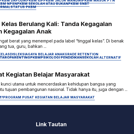
PKBM DAPODIK
PKBM IUP
PKBM JALUR MANDIRI
PKBM MASUK PTN
KBM NPSN
PKBM SEKOLAH ATAU BUKAN
PKBM SNBT
ORMAL
STATUS PKBM
 Kelas Berulang Kali: Tanda Kegagalan
n Kegagalan Anak
ngat berat yang menempel pada label “tinggal kelas”. Di benak
g tua, guru, bahkan ...
KELAS
DISLEKSIA
GAYA BELAJAR ANAK
GRADE RETENTION
NTARO
PARENTING
PKBM
PSIKOLOGI PENDIDIKAN
SEKOLAH ALTERNATIF
t Kegiatan Belajar Masyarakat
i kunci utama untuk mencerdaskan kehidupan bangsa yang
tu tujuan pembangunan nasional. Tidak hanya itu, juga dengan ...
M?
PROGRAM PUSAT KEGIATAN BELAJAR MASYARAKAT
Link Tautan