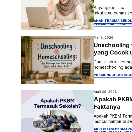
Bayangkan situasi 
takut atau cemas set
ANAK TRAUMA SEKO
PENDIDIKAN FLEKSIBE
Mei 8, 2026
Unschooling
yang Cocok 
Dua istilah ini ser
homeschooling adal
PKBM
UNSCHOOLING
April 29, 2026
Apakah PKBM
Faktanya
Apakah PKBM Terma
muncul hampir di se
AKREDITASI PKBM
APA