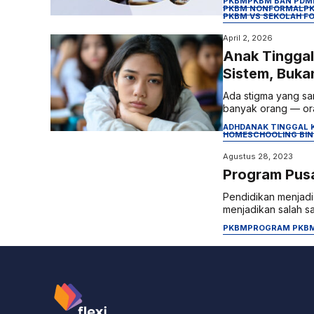
PKBM
PKBM BAN PDM
PKBM NONFORMAL
P
PKBM VS SEKOLAH F
April 2, 2026
Anak Tinggal
Sistem, Buka
Ada stigma yang sa
banyak orang — oran
ADHD
ANAK TINGGAL 
HOMESCHOOLING BI
Agustus 28, 2023
Program Pusa
Pendidikan menjad
menjadikan salah sa
PKBM
PROGRAM PKB