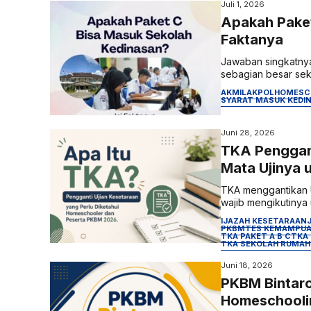
Juli 1, 2026
Apakah Paket
Faktanya
Jawaban singkatnya
sebagian besar seko
AKMIL
AKPOL
HOMESC
SYARAT MASUK KEDI
Juni 28, 2026
TKA Penggant
Mata Ujinya 
TKA menggantikan Uj
wajib mengikutinya u
IJAZAH KESETARAAN
PKBM
TES KEMAMPUA
TKA PAKET A B C
TKA
TKA SEKOLAH RUMAH
Juni 18, 2026
PKBM Bintaro
Homeschoolin