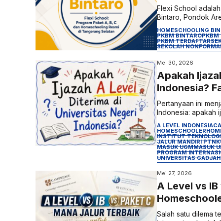
Flexi School adalah
Bintaro, Pondok Are
HOMESCHOOLING BI
PKBM BINTARO
PKBM 
PKBM TERDAFTAR
SE
SEKOLAH NONFORMA
Mei 30, 2026
Apakah Ijazah
Indonesia? F
Pertanyaan ini men
Indonesia: apakah i
A LEVEL INDONESIA
CA
HOMESCHOOLER
HOM
INSTITUT TEKNOLOG
JALUR MANDIRI PTN
K
MASUK UGM
MASUK U
PROGRAM INTERNASI
UNIVERSITAS GADJA
Mei 27, 2026
A Level vs IB
Homeschooler
Salah satu dilema t