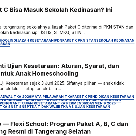
 C Bisa Masuk Sekolah Kedinasan? Ini
: tergantung sekolahnya. Ijazah Paket C diterima di PKN STAN dan
lah kedinasan sipil (STIS, STMKG, STIN, ...
HOOLING
IJAZAH KESETARAAN
IPDN
PAKET C
PKN STAN
SEKOLAH KEDINASAN
NASAN
i Ujian Kesetaraan: Aturan, Syarat, dan
untuk Anak Homeschooling
i Kesetaraan sejak 3 Juni 2025. Sifatnya pilihan — anak tidak
ntuk lulus. Tetapi untuk bisa ...
JADWAL TKA 2026
MATA PELAJARAN TKA
PAKET C
PENDIDIKAN KESETARAAN
N AKADEMIK PKBM
TKA
TKA HOMESCHOOLER
TKA HOMESCHOOLING
 PENGGANTI UJIAN KESETARAAN
TKA PERMENDIKDASMEN 9 2025
TKA SNBT SNBP
TKA TIDAK WAJIB
TKA VS UJIAN KESETARAAN
 — Flexi School: Program Paket A, B, C dan
g Resmi di Tangerang Selatan