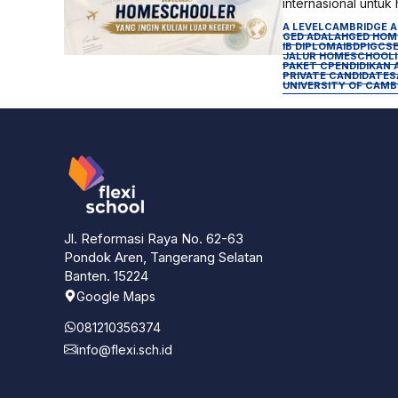
internasional untuk 
A LEVEL
CAMBRIDGE A
GED ADALAH
GED HOM
IB DIPLOMA
IBDP
IGCS
JALUR HOMESCHOOL
PAKET C
PENDIDIKAN 
PRIVATE CANDIDATE
S
UNIVERSITY OF CAMB
Jl. Reformasi Raya No. 62-63
Pondok Aren, Tangerang Selatan
Banten. 15224
Google Maps
081210356374
info@flexi.sch.id