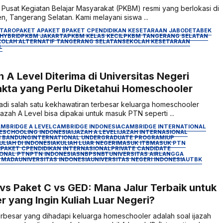
 Pusat Kegiatan Belajar Masyarakat (PKBM) resmi yang berlokasi di
n, Tangerang Selatan. Kami melayani siswa ...
NTARO
PAKET A
PAKET B
PAKET C
PENDIDIKAN KESETARAAN JABODETABEK
HYBRID
PKBM JAKARTA
PKBM KELAS KECIL
PKBM TANGERANG SELATAN
KOLAH ALTERNATIF TANGERANG SELATAN
SEKOLAH KESETARAAN
L
 A Level Diterima di Universitas Negeri
akta yang Perlu Diketahui Homeschooler
jadi salah satu kekhawatiran terbesar keluarga homeschooler
jazah A Level bisa dipakai untuk masuk PTN seperti ...
MBRIDGE A LEVEL
CAMBRIDGE INDONESIA
CAMBRIDGE INTERNATIONAL
ESCHOOLING INDONESIA
IJAZAH A LEVEL
IJAZAH INTERNASIONAL
I BANDUNG
INTERNATIONAL UNDERGRADUATE PROGRAM
IUP
ULIAH DI INDONESIA
KULIAH LUAR NEGERI
MASUK ITB
MASUK PTN
I
PAKET C
PENDIDIKAN INTERNASIONAL
PRIVATE CANDIDATE
ONAL PTN
PTN INDONESIA
SNBP
SNBT
UNIVERSITAS AIRLANGGA
H MADA
UNIVERSITAS INDONESIA
UNIVERSITAS NEGERI INDONESIA
UTBK
 vs Paket C vs GED: Mana Jalur Terbaik untuk
 yang Ingin Kuliah Luar Negeri?
erbesar yang dihadapi keluarga homeschooler adalah soal ijazah