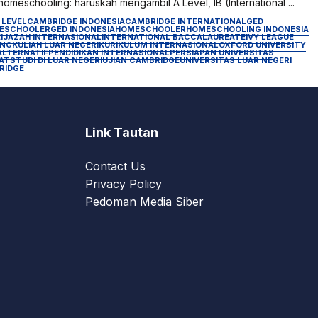
homeschooling: haruskah mengambil A Level, IB (International ...
 LEVEL
CAMBRIDGE INDONESIA
CAMBRIDGE INTERNATIONAL
GED
ESCHOOLER
GED INDONESIA
HOMESCHOOLER
HOMESCHOOLING INDONESIA
E
IJAZAH INTERNASIONAL
INTERNATIONAL BACCALAUREATE
IVY LEAGUE
ING
KULIAH LUAR NEGERI
KURIKULUM INTERNASIONAL
OXFORD UNIVERSITY
ALTERNATIF
PENDIDIKAN INTERNASIONAL
PERSIAPAN UNIVERSITAS
AT
STUDI DI LUAR NEGERI
UJIAN CAMBRIDGE
UNIVERSITAS LUAR NEGERI
RIDGE
Link Tautan
Contact Us
Privacy Policy
Pedoman Media Siber