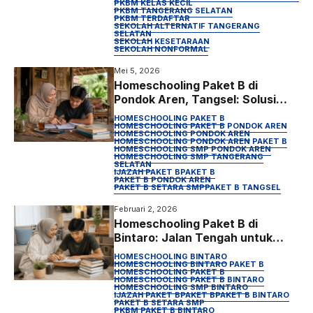
PKBM KELAS KECIL
PKBM TANGERANG SELATAN
PKBM TERDAFTAR
SEKOLAH ALTERNATIF TANGERANG
SELATAN
SEKOLAH KESETARAAN
SEKOLAH NONFORMAL
Mei 5, 2026
Homeschooling Paket B di
Pondok Aren, Tangsel: Solusi
SMP untuk Anak yang Tak Cocok
HOMESCHOOLING PAKET B
Sekolah Biasa
HOMESCHOOLING PAKET B PONDOK AREN
HOMESCHOOLING PONDOK AREN
HOMESCHOOLING PONDOK AREN PAKET B
HOMESCHOOLING SMP PONDOK AREN
HOMESCHOOLING SMP TANGERANG
SELATAN
IJAZAH PAKET B
PAKET B
PAKET B PONDOK AREN
PAKET B SETARA SMP
PAKET B TANGSEL
Februari 2, 2026
Homeschooling Paket B di
Bintaro: Jalan Tengah untuk
Anak yang Tidak Cocok Sekolah
HOMESCHOOLING BINTARO
Biasa
HOMESCHOOLING BINTARO PAKET B
HOMESCHOOLING PAKET B
HOMESCHOOLING PAKET B BINTARO
HOMESCHOOLING SMP BINTARO
IJAZAH PAKET B
PAKET B
PAKET B BINTARO
PAKET B SETARA SMP
PKBM PAKET B BINTARO