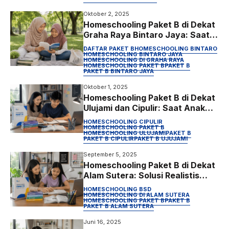
Oktober 2, 2025
Homeschooling Paket B di Dekat
Graha Raya Bintaro Jaya: Saat
Anak Tidak Perlu Dipaksa Jadi
DAFTAR PAKET B
HOMESCHOOLING BINTARO
“Normal” untuk Bisa Berhasil
HOMESCHOOLING BINTARO JAYA
HOMESCHOOLING DI GRAHA RAYA
HOMESCHOOLING PAKET B
PAKET B
PAKET B BINTARO JAYA
Oktober 1, 2025
Homeschooling Paket B di Dekat
Ulujami dan Cipulir: Saat Anak
Terus Dipaksa Sekolah, Tapi
HOMESCHOOLING CIPULIR
Tidak Pernah Benar-Benar
HOMESCHOOLING PAKET B
HOMESCHOOLING ULUJAMI
PAKET B
Belajar
PAKET B CIPULIR
PAKET B UJUJAMI
September 5, 2025
Homeschooling Paket B di Dekat
Alam Sutera: Solusi Realistis
Saat Anak Tidak Nyaman
HOMESCHOOLING BSD
Sekolah Formal
HOMESCHOOLING DI ALAM SUTERA
HOMESCHOOLING PAKET B
PAKET B
PAKET B ALAM SUTERA
Juni 16, 2025