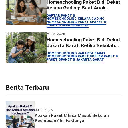
Homeschooling Paket B di Dekat
Kelapa Gading: Saat Anak
Terlihat Baik-Baik Saja, Tapi
DAFTAR PAKET B
Sebenarnya Tidak
HOMESCHOOLING KELAPA GADING
HOMESCHOOLING PAKET B
PAKET B
PAKET B KELAPA GADING
Mei 2, 2025
Homeschooling Paket B di Dekat
Jakarta Barat: Ketika Sekolah
Biasa Tidak Lagi Cocok, Ini Jalan
HOMESCHOOLING JAKARTA BARAT
yang Lebih Masuk Akal
HOMESCHOOLING PAKET B
KEJAR PAKET B
PAKET B
PAKET B JAKARTA BARAT
Berita Terbaru
Juli 1, 2026
Apakah Paket C Bisa Masuk Sekolah
Kedinasan? Ini Faktanya