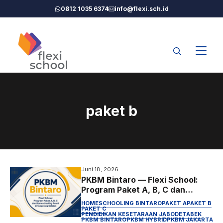
Langsung
0812 1035 6374
info@flexi.sch.id
ke
isi
paket b
Juni 18, 2026
PKBM Bintaro — Flexi School:
Program Paket A, B, C dan
Homeschooling Resmi di
HOMESCHOOLING BINTARO
PAKET A
PAKET B
Tangerang Selatan
PAKET C
PENDIDIKAN KESETARAAN JABODETABEK
PKBM BINTARO
PKBM HYBRID
PKBM JAKARTA