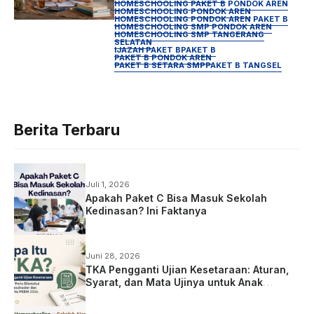
Sekolah Biasa
HOMESCHOOLING PAKET B PONDOK AREN
HOMESCHOOLING PONDOK AREN
HOMESCHOOLING PONDOK AREN PAKET B
HOMESCHOOLING SMP PONDOK AREN
HOMESCHOOLING SMP TANGERANG
SELATAN
IJAZAH PAKET B
PAKET B
PAKET B PONDOK AREN
PAKET B SETARA SMP
PAKET B TANGSEL
Berita Terbaru
Juli 1, 2026
Apakah Paket C Bisa Masuk Sekolah
Kedinasan? Ini Faktanya
Juni 28, 2026
TKA Pengganti Ujian Kesetaraan: Aturan,
Syarat, dan Mata Ujinya untuk Anak
Homeschooling