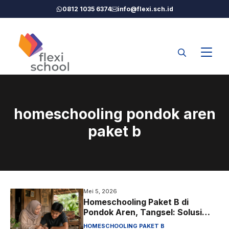
Langsung
0812 1035 6374
info@flexi.sch.id
ke
isi
homeschooling pondok aren
paket b
Mei 5, 2026
Homeschooling Paket B di
Pondok Aren, Tangsel: Solusi
SMP untuk Anak yang Tak Cocok
HOMESCHOOLING PAKET B