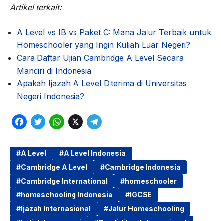
Artikel terkait:
A Level vs IB vs Paket C: Mana Jalur Terbaik untuk
Homeschooler yang Ingin Kuliah Luar Negeri?
Cara Daftar Ujian Cambridge A Level Secara
Mandiri di Indonesia
Apakah Ijazah A Level Diterima di Universitas
Negeri Indonesia?
F
T
W
X
T
a
w
h
e
c
i
a
l
A Level
A Level Indonesia
Cambridge A Level
Cambridge Indonesia
e
t
t
e
Cambridge International
homeschooler
b
t
s
g
homeschooling Indonesia
IGCSE
o
e
A
r
Ijazah Internasional
Jalur Homeschooling
o
r
p
a