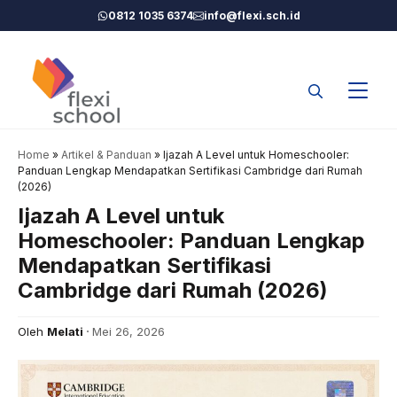
Langsung
0812 1035 6374
info@flexi.sch.id
ke
isi
Home
»
Artikel & Panduan
»
Ijazah A Level untuk Homeschooler:
Panduan Lengkap Mendapatkan Sertifikasi Cambridge dari Rumah
(2026)
Ijazah A Level untuk
Homeschooler: Panduan Lengkap
Mendapatkan Sertifikasi
Cambridge dari Rumah (2026)
Oleh
Melati
Mei 26, 2026