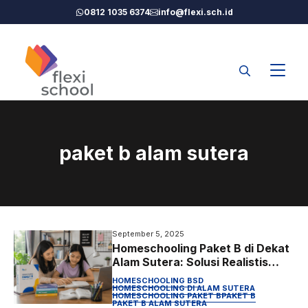
Langsung
0812 1035 6374
info@flexi.sch.id
ke
isi
paket b alam sutera
September 5, 2025
Homeschooling Paket B di Dekat
Alam Sutera: Solusi Realistis
Saat Anak Tidak Nyaman
HOMESCHOOLING BSD
Sekolah Formal
HOMESCHOOLING DI ALAM SUTERA
HOMESCHOOLING PAKET B
PAKET B
PAKET B ALAM SUTERA