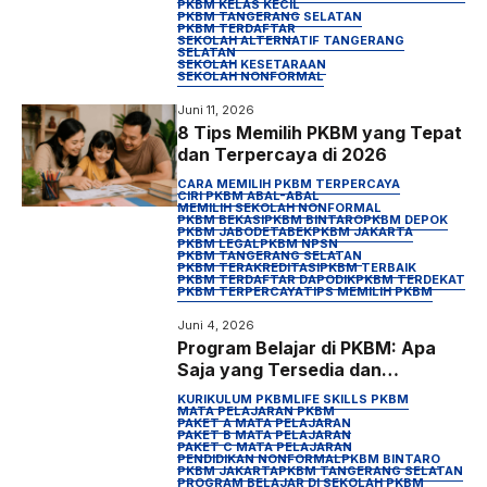
PKBM KELAS KECIL
PKBM TANGERANG SELATAN
PKBM TERDAFTAR
SEKOLAH ALTERNATIF TANGERANG
SELATAN
SEKOLAH KESETARAAN
SEKOLAH NONFORMAL
Juni 11, 2026
8 Tips Memilih PKBM yang Tepat
dan Terpercaya di 2026
CARA MEMILIH PKBM TERPERCAYA
CIRI PKBM ABAL-ABAL
MEMILIH SEKOLAH NONFORMAL
PKBM BEKASI
PKBM BINTARO
PKBM DEPOK
PKBM JABODETABEK
PKBM JAKARTA
PKBM LEGAL
PKBM NPSN
PKBM TANGERANG SELATAN
PKBM TERAKREDITASI
PKBM TERBAIK
PKBM TERDAFTAR DAPODIK
PKBM TERDEKAT
PKBM TERPERCAYA
TIPS MEMILIH PKBM
Juni 4, 2026
Program Belajar di PKBM: Apa
Saja yang Tersedia dan
Bagaimana Sistemnya?
KURIKULUM PKBM
LIFE SKILLS PKBM
MATA PELAJARAN PKBM
PAKET A MATA PELAJARAN
PAKET B MATA PELAJARAN
PAKET C MATA PELAJARAN
PENDIDIKAN NONFORMAL
PKBM BINTARO
PKBM JAKARTA
PKBM TANGERANG SELATAN
PROGRAM BELAJAR DI SEKOLAH PKBM