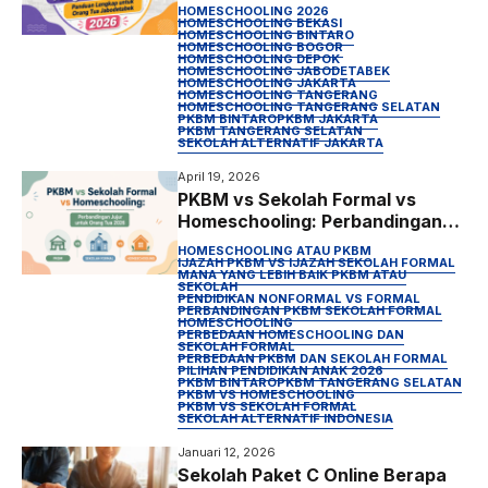
Lengkap untuk Orang Tua
HOMESCHOOLING 2026
Jabodetabek 2026
HOMESCHOOLING BEKASI
HOMESCHOOLING BINTARO
HOMESCHOOLING BOGOR
HOMESCHOOLING DEPOK
HOMESCHOOLING JABODETABEK
HOMESCHOOLING JAKARTA
HOMESCHOOLING TANGERANG
HOMESCHOOLING TANGERANG SELATAN
PKBM BINTARO
PKBM JAKARTA
PKBM TANGERANG SELATAN
SEKOLAH ALTERNATIF JAKARTA
April 19, 2026
PKBM vs Sekolah Formal vs
Homeschooling: Perbandingan
Jujur untuk Orang Tua 2026
HOMESCHOOLING ATAU PKBM
IJAZAH PKBM VS IJAZAH SEKOLAH FORMAL
MANA YANG LEBIH BAIK PKBM ATAU
SEKOLAH
PENDIDIKAN NONFORMAL VS FORMAL
PERBANDINGAN PKBM SEKOLAH FORMAL
HOMESCHOOLING
PERBEDAAN HOMESCHOOLING DAN
SEKOLAH FORMAL
PERBEDAAN PKBM DAN SEKOLAH FORMAL
PILIHAN PENDIDIKAN ANAK 2026
PKBM BINTARO
PKBM TANGERANG SELATAN
PKBM VS HOMESCHOOLING
PKBM VS SEKOLAH FORMAL
SEKOLAH ALTERNATIF INDONESIA
Januari 12, 2026
Sekolah Paket C Online Berapa