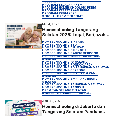
TERDEKAT
PROGRAM BELAJAR PKBM
PROGRAM HOMESCHOOLING PKBM
PROGRAM KESETARAAN PKBM
PROGRAM PKBM 2026
SEKOLAH PKBM TERDEKAT
Mei 4, 2026
Homeschooling Tangerang
Selatan 2026: Legal, Berijazah
Resmi, Kampusnya di Bintaro
HOMESCHOOLING BINTARO
HOMESCHOOLING BSD
HOMESCHOOLING CIPUTAT
HOMESCHOOLING CIRENDEU
HOMESCHOOLING GADING SERPONG
HOMESCHOOLING LEGAL TANGERANG
SELATAN
HOMESCHOOLING PAMULANG
HOMESCHOOLING PONDOK AREN
HOMESCHOOLING SD TANGERANG SELATAN
HOMESCHOOLING SERPONG
HOMESCHOOLING SMA TANGERANG
SELATAN
HOMESCHOOLING SMP TANGERANG
SELATAN
HOMESCHOOLING TANGERANG SELATAN
HOMESCHOOLING TANGSEL
PKBM TANGERANG SELATAN
SEKOLAH ALTERNATIF TANGSEL
April 30, 2026
Homeschooling di Jakarta dan
Tangerang Selatan: Panduan