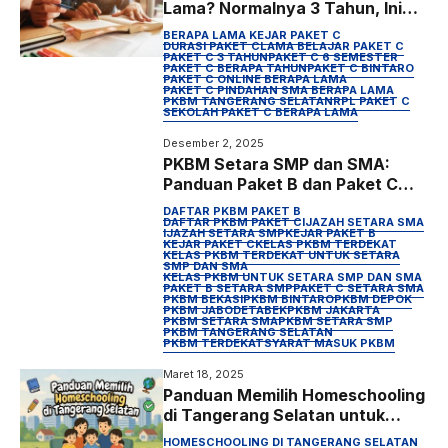
Lama? Normalnya 3 Tahun, Ini
Penjelasan Lengkapnya (2026)
BERAPA LAMA KEJAR PAKET C
DURASI PAKET C
LAMA BELAJAR PAKET C
PAKET C 3 TAHUN
PAKET C 6 SEMESTER
PAKET C BERAPA TAHUN
PAKET C BINTARO
PAKET C ONLINE BERAPA LAMA
PAKET C PINDAHAN SMA BERAPA LAMA
PKBM TANGERANG SELATAN
RPL PAKET C
SEKOLAH PAKET C BERAPA LAMA
Desember 2, 2025
PKBM Setara SMP dan SMA:
Panduan Paket B dan Paket C
2026
DAFTAR PKBM PAKET B
DAFTAR PKBM PAKET C
IJAZAH SETARA SMA
IJAZAH SETARA SMP
KEJAR PAKET B
KEJAR PAKET C
KELAS PKBM TERDEKAT
KELAS PKBM TERDEKAT UNTUK SETARA
SMP DAN SMA
KELAS PKBM UNTUK SETARA SMP DAN SMA
PAKET B SETARA SMP
PAKET C SETARA SMA
PKBM BEKASI
PKBM BINTARO
PKBM DEPOK
PKBM JABODETABEK
PKBM JAKARTA
PKBM SETARA SMA
PKBM SETARA SMP
PKBM TANGERANG SELATAN
PKBM TERDEKAT
SYARAT MASUK PKBM
Maret 18, 2025
Panduan Memilih Homeschooling
di Tangerang Selatan untuk
Anak SD–SMA
HOMESCHOOLING DI TANGERANG SELATAN