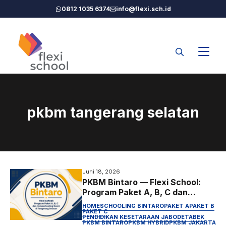
Langsung
0812 1035 6374
info@flexi.sch.id
ke
isi
pkbm tangerang selatan
Juni 18, 2026
PKBM Bintaro — Flexi School:
Program Paket A, B, C dan
Homeschooling Resmi di
HOMESCHOOLING BINTARO
PAKET A
PAKET B
Tangerang Selatan
PAKET C
PENDIDIKAN KESETARAAN JABODETABEK
PKBM BINTARO
PKBM HYBRID
PKBM JAKARTA