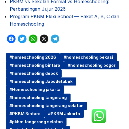
PKBM vs Sekolah Formal vs Homeschooling:
Perbandingan Jujur 2026
Program PKBM Flexi School — Paket A, B, C dan
Homeschooling
F
T
W
X
T
a
w
h
e
c
i
a
l
homeschooling 2026
homeschooling bekasi
homeschooling bintaro
homeschooling bogor
e
t
t
e
homeschooling depok
b
t
s
g
homeschooling Jabodetabek
o
e
A
r
Homeschooling jakarta
o
r
p
a
homeschooling tangerang
k
p
m
homeschooling tangerang selatan
PKBM Bintaro
PKBM Jakarta
pkbm tangerang selatan