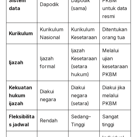
Sistem
Dapodik
PKBM
Dapodik
data
(sama)
untuk data
resmi
Kurikulum
Kurikulum
Ditentukan
Kurikulum
Nasional
Kesetaraan
orang tua
Ijazah
Melalui
Ijazah
Kesetaraan
ujian
Ijazah
formal
(setara
kesetaraan
hukum)
PKBM
Kekuatan
Diakui
Diakui jika
Diakui
hukum
negara
melalui
negara
ijazah
(setara)
PKBM
Fleksibilita
Sedang–
Sangat
Rendah
s jadwal
Tinggi
tinggi