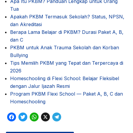
Apa Itu PKBM? Panduan Lengkap untuk Orang
Tua
Apakah PKBM Termasuk Sekolah? Status, NPSN,
dan Akreditasi
Berapa Lama Belajar di PKBM? Durasi Paket A, B,
dan C
PKBM untuk Anak Trauma Sekolah dan Korban
Bullying
Tips Memilih PKBM yang Tepat dan Terpercaya di
2026
Homeschooling di Flexi School: Belajar Fleksibel
dengan Jalur Ijazah Resmi
Program PKBM Flexi School — Paket A, B, C dan
Homeschooling
F
T
W
X
T
a
w
h
e