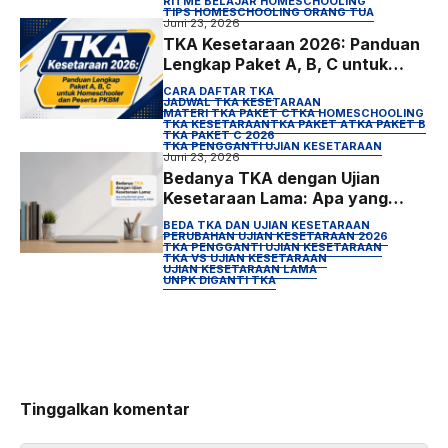
RITME BELAJAR HOMESCHOOLING
TIPS HOMESCHOOLING ORANG TUA
Juni 23, 2026
TKA Kesetaraan 2026: Panduan
Lengkap Paket A, B, C untuk
Homeschooler dan Peserta
CARA DAFTAR TKA
PKBM
JADWAL TKA KESETARAAN
MATERI TKA PAKET C
TKA HOMESCHOOLING
TKA KESETARAAN
TKA PAKET A
TKA PAKET B
TKA PAKET C 2026
TKA PENGGANTI UJIAN KESETARAAN
Juni 23, 2026
Bedanya TKA dengan Ujian
Kesetaraan Lama: Apa yang
Berubah untuk Homeschooler
BEDA TKA DAN UJIAN KESETARAAN
dan Peserta PKBM
PERUBAHAN UJIAN KESETARAAN 2026
TKA PENGGANTI UJIAN KESETARAAN
TKA VS UJIAN KESETARAAN
UJIAN KESETARAAN LAMA
UNPK DIGANTI TKA
Tinggalkan komentar