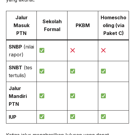
Jalur
Homescho
Sekolah
Masuk
PKBM
oling (via
Formal
PTN
Paket C)
SNBP
(nilai
rapor)
SNBT
(tes
tertulis)
Jalur
Mandiri
PTN
IUP
Ketiga jalur menghasilkan lulusan yang dapat