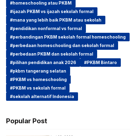
c
i
a
l
homeschooling atau PKBM
ijazah PKBM vs ijazah sekolah formal
e
t
t
e
mana yang lebih baik PKBM atau sekolah
b
t
s
g
pendidikan nonformal vs formal
o
e
A
r
perbandingan PKBM sekolah formal homeschooling
o
r
p
a
perbedaan homeschooling dan sekolah formal
k
p
m
perbedaan PKBM dan sekolah formal
pilihan pendidikan anak 2026
PKBM Bintaro
pkbm tangerang selatan
PKBM vs homeschooling
PKBM vs sekolah formal
sekolah alternatif Indonesia
Popular Post