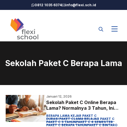
Langsung
0812 1035 6374
info@flexi.sch.id
ke
isi
Sekolah Paket C Berapa Lama
Januari 12, 2026
Sekolah Paket C Online Berapa
Lama? Normalnya 3 Tahun, Ini
Penjelasan Lengkapnya (2026)
BERAPA LAMA KEJAR PAKET C
DURASI PAKET C
LAMA BELAJAR PAKET C
PAKET C 3 TAHUN
PAKET C 6 SEMESTER
PAKET C BERAPA TAHUN
PAKET C BINTARO