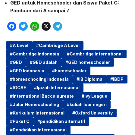
GED untuk Homeschooler dan Siswa Paket C:
Panduan dari A sampai Z
F
T
W
X
T
a
w
h
e
c
i
a
l
A Level
Cambridge A Level
Cambridge Indonesia
Cambridge International
e
t
t
e
GED
GED adalah
GED homeschooler
b
t
s
g
GED Indonesia
homeschooler
o
e
A
r
homeschooling Indonesia
IB Diploma
IBDP
o
r
p
a
IGCSE
Ijazah Internasional
k
p
m
International Baccalaureate
Ivy League
Jalur Homeschooling
kuliah luar negeri
Kurikulum Internasional
Oxford University
Paket C
pendidikan alternatif
Pendidikan Internasional