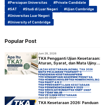
Persiapan Universitas
Private Candidate
SAT
Studi di Luar Negeri
Ujian Cambridge
Universitas Luar Negeri
University of Cambridge
Popular Post
Juni 28, 2026
TKA Pengganti Ujian Kesetaraan:
Aturan, Syarat, dan Mata Ujinya
untuk Anak Homeschooling
IJAZAH KESETARAAN
JADWAL TKA 2026
MATA PELAJARAN TKA
PAKET C
PENDIDIKAN KESETARAAN
PKBM
TES KEMAMPUAN AKADEMIK PKBM
TKA
TKA HOMESCHOOLER
TKA HOMESCHOOLING
TKA PAKET A B C
TKA PENGGANTI UJIAN KESETARAAN
TKA PERMENDIKDASMEN 9 2025
TKA SEKOLAH RUMAH
TKA SNBT SNBP
TKA TIDAK WAJIB
TKA VS UJIAN KESETARAAN
Juni 23, 2026
TKA Kesetaraan 2026: Panduan