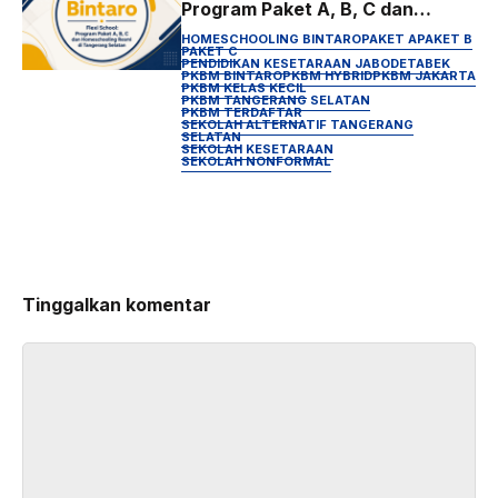
Program Paket A, B, C dan
Homeschooling Resmi di
HOMESCHOOLING BINTARO
PAKET A
PAKET B
Tangerang Selatan
PAKET C
PENDIDIKAN KESETARAAN JABODETABEK
PKBM BINTARO
PKBM HYBRID
PKBM JAKARTA
PKBM KELAS KECIL
PKBM TANGERANG SELATAN
PKBM TERDAFTAR
SEKOLAH ALTERNATIF TANGERANG
SELATAN
SEKOLAH KESETARAAN
SEKOLAH NONFORMAL
Tinggalkan komentar
Komentar