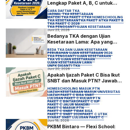
Lengkap Paket A, B, C untuk
Homeschooler dan Peserta
CARA DAFTAR TKA
PKBM
JADWAL TKA KESETARAAN
MATERI TKA PAKET C
TKA HOMESCHOOLING
TKA KESETARAAN
TKA PAKET A
TKA PAKET B
TKA PAKET C 2026
TKA PENGGANTI UJIAN KESETARAAN
Juni 23, 2026
Bedanya TKA dengan Ujian
Kesetaraan Lama: Apa yang
Berubah untuk Homeschooler
BEDA TKA DAN UJIAN KESETARAAN
dan Peserta PKBM
PERUBAHAN UJIAN KESETARAAN 2026
TKA PENGGANTI UJIAN KESETARAAN
TKA VS UJIAN KESETARAAN
UJIAN KESETARAAN LAMA
UNPK DIGANTI TKA
Juni 20, 2026
Apakah Ijazah Paket C Bisa Ikut
SNBT dan Masuk PTN? Jawaban
Resmi 2026
HOMESCHOOLING MASUK PTN
IJAZAH KESETARAAN MASUK UNIVERSITAS
IJAZAH PAKET C BISA SNBT
LULUSAN PAKET C KULIAH PTN
PAKET C BINTARO
PAKET C IUP
PAKET C JALUR MANDIRI
PAKET C MASUK PTN
PAKET C SNBP TIDAK BISA
PAKET C SNBT 2026
PAKET C UTBK
SYARAT SNBT LULUSAN PAKET C
Juni 18, 2026
PKBM Bintaro — Flexi School: