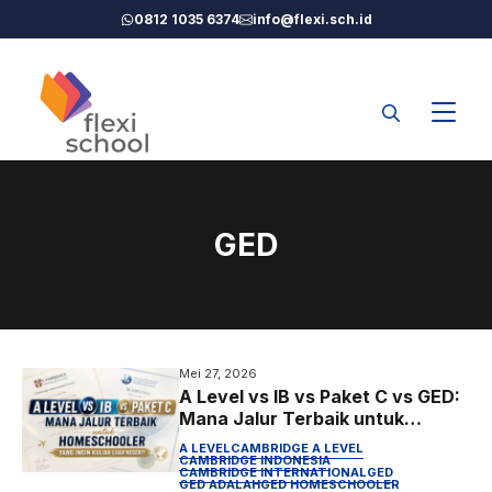
Langsung
0812 1035 6374
info@flexi.sch.id
ke
isi
GED
Mei 27, 2026
A Level vs IB vs Paket C vs GED:
Mana Jalur Terbaik untuk
Homeschooler yang Ingin Kuliah
A LEVEL
CAMBRIDGE A LEVEL
Luar Negeri?
CAMBRIDGE INDONESIA
CAMBRIDGE INTERNATIONAL
GED
GED ADALAH
GED HOMESCHOOLER