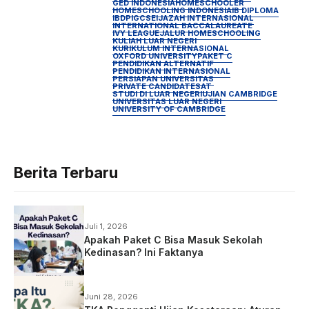
GED INDONESIA
HOMESCHOOLER
HOMESCHOOLING INDONESIA
IB DIPLOMA
IBDP
IGCSE
IJAZAH INTERNASIONAL
INTERNATIONAL BACCALAUREATE
IVY LEAGUE
JALUR HOMESCHOOLING
KULIAH LUAR NEGERI
KURIKULUM INTERNASIONAL
OXFORD UNIVERSITY
PAKET C
PENDIDIKAN ALTERNATIF
PENDIDIKAN INTERNASIONAL
PERSIAPAN UNIVERSITAS
PRIVATE CANDIDATE
SAT
STUDI DI LUAR NEGERI
UJIAN CAMBRIDGE
UNIVERSITAS LUAR NEGERI
UNIVERSITY OF CAMBRIDGE
Berita Terbaru
Juli 1, 2026
Apakah Paket C Bisa Masuk Sekolah
Kedinasan? Ini Faktanya
Juni 28, 2026