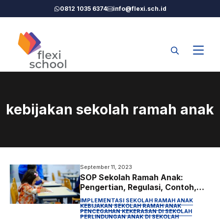
Langsung
0812 1035 6374
info@flexi.sch.id
ke
isi
kebijakan sekolah ramah anak
September 11, 2023
SOP Sekolah Ramah Anak:
Pengertian, Regulasi, Contoh,
Checklist, dan Template
IMPLEMENTASI SEKOLAH RAMAH ANAK
Lengkap untuk Satuan
KEBIJAKAN SEKOLAH RAMAH ANAK
PENCEGAHAN KEKERASAN DI SEKOLAH
Pendidikan
PERLINDUNGAN ANAK DI SEKOLAH