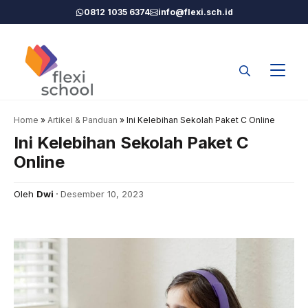
Langsung
0812 1035 6374
info@flexi.sch.id
ke
isi
Home
»
Artikel & Panduan
»
Ini Kelebihan Sekolah Paket C Online
Ini Kelebihan Sekolah Paket C
Online
Oleh
Dwi
Desember 10, 2023