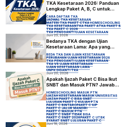
TKA Kesetaraan 2026: Panduan
Lengkap Paket A, B, C untuk
Homeschooler dan Peserta
CARA DAFTAR TKA
PKBM
JADWAL TKA KESETARAAN
MATERI TKA PAKET C
TKA HOMESCHOOLING
TKA KESETARAAN
TKA PAKET A
TKA PAKET B
TKA PAKET C 2026
TKA PENGGANTI UJIAN KESETARAAN
Juni 23, 2026
Bedanya TKA dengan Ujian
Kesetaraan Lama: Apa yang
Berubah untuk Homeschooler
BEDA TKA DAN UJIAN KESETARAAN
dan Peserta PKBM
PERUBAHAN UJIAN KESETARAAN 2026
TKA PENGGANTI UJIAN KESETARAAN
TKA VS UJIAN KESETARAAN
UJIAN KESETARAAN LAMA
UNPK DIGANTI TKA
Juni 20, 2026
Apakah Ijazah Paket C Bisa Ikut
SNBT dan Masuk PTN? Jawaban
Resmi 2026
HOMESCHOOLING MASUK PTN
IJAZAH KESETARAAN MASUK UNIVERSITAS
IJAZAH PAKET C BISA SNBT
LULUSAN PAKET C KULIAH PTN
PAKET C BINTARO
PAKET C IUP
PAKET C JALUR MANDIRI
PAKET C MASUK PTN
PAKET C SNBP TIDAK BISA
PAKET C SNBT 2026
PAKET C UTBK
SYARAT SNBT LULUSAN PAKET C
Juni 18, 2026