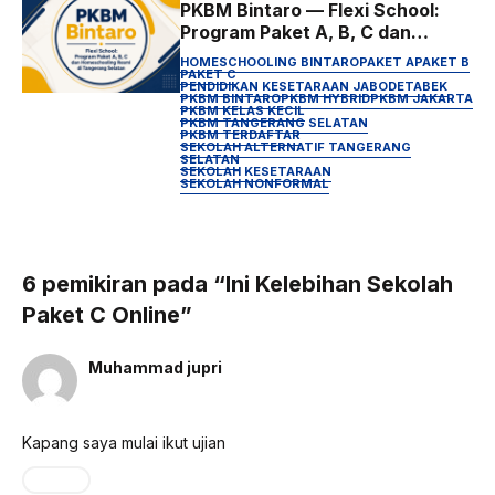
PKBM Bintaro — Flexi School:
Program Paket A, B, C dan
Homeschooling Resmi di
HOMESCHOOLING BINTARO
PAKET A
PAKET B
Tangerang Selatan
PAKET C
PENDIDIKAN KESETARAAN JABODETABEK
PKBM BINTARO
PKBM HYBRID
PKBM JAKARTA
PKBM KELAS KECIL
PKBM TANGERANG SELATAN
PKBM TERDAFTAR
SEKOLAH ALTERNATIF TANGERANG
SELATAN
SEKOLAH KESETARAAN
SEKOLAH NONFORMAL
6 pemikiran pada “Ini Kelebihan Sekolah
Paket C Online”
Muhammad jupri
Februari 19, 2024 pada 10:22 pm
Kapang saya mulai ikut ujian
Reply