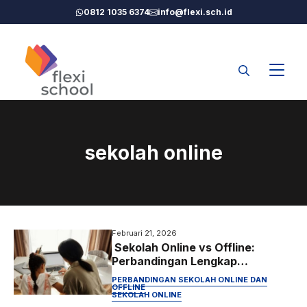
Langsung
0812 1035 6374
info@flexi.sch.id
ke
isi
sekolah online
Februari 21, 2026
Sekolah Online vs Offline:
Perbandingan Lengkap
Kelebihan, Kekurangan, dan
PERBANDINGAN SEKOLAH ONLINE DAN
Mana yang Terbaik (2026)
OFFLINE
SEKOLAH ONLINE