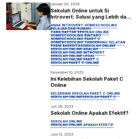
Januari 20, 2026
Sekolah Online untuk Si
Introvert: Solusi yang Lebih dari
Sekadar Belajar di Rumah
ANAK INTROVERT HOMESCHOOLING
BELAJAR DARI RUMAH
CARA DAFTAR SEKOLAH ONLINE
HOMESCHOOLING BINTARO
HOMESCHOOLING PAKET C
HOMESCHOOLING TANGERANG SELATAN
PKBM AKREDITASI
SEKOLAH ONLINE
SEKOLAH ONLINE ADALAH
SEKOLAH ONLINE INTROVERT
SEKOLAH ONLINE LEGAL
SEKOLAH ONLINE PAKET C
SEKOLAH PAKET C ONLINE
Desember 10, 2023
Ini Kelebihan Sekolah Paket C
Online
KELEBIHAN SEKOLAH PAKET C ONLINE
SEKOLAH ONLINE
SEKOLAH PAKET C
Juli 28, 2023
Sekolah Online Apakah Efektif?
SEKOLAH ONLINE
SEKOLAH ONLINE APAKAH EFEKTIF
Juni 12, 2023