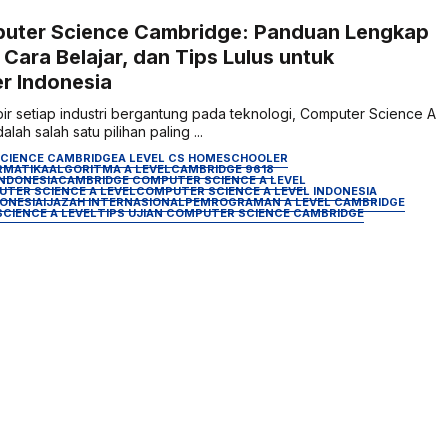
puter Science Cambridge: Panduan Lengkap
 Cara Belajar, dan Tips Lulus untuk
r Indonesia
ir setiap industri bergantung pada teknologi, Computer Science A
ah salah satu pilihan paling ...
SCIENCE CAMBRIDGE
A LEVEL CS HOMESCHOOLER
ORMATIKA
ALGORITMA A LEVEL
CAMBRIDGE 9618
INDONESIA
CAMBRIDGE COMPUTER SCIENCE A LEVEL
TER SCIENCE A LEVEL
COMPUTER SCIENCE A LEVEL INDONESIA
ONESIA
IJAZAH INTERNASIONAL
PEMROGRAMAN A LEVEL CAMBRIDGE
CIENCE A LEVEL
TIPS UJIAN COMPUTER SCIENCE CAMBRIDGE