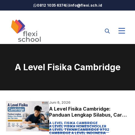
Langsung
0812 1035 6374
info@flexi.sch.id
ke
isi
A Level Fisika Cambridge
Juni 8, 2026
A Level Fisika Cambridge:
Panduan Lengkap Silabus, Cara
Belajar, dan Tips Lulus untuk
A LEVEL FISIKA CAMBRIDGE
Homeschooler Indonesia
A LEVEL FISIKA HOMESCHOOLER
A LEVEL TEKNIK
CAMBRIDGE 9702
CAMBRIDGE A LEVEL INDONESIA