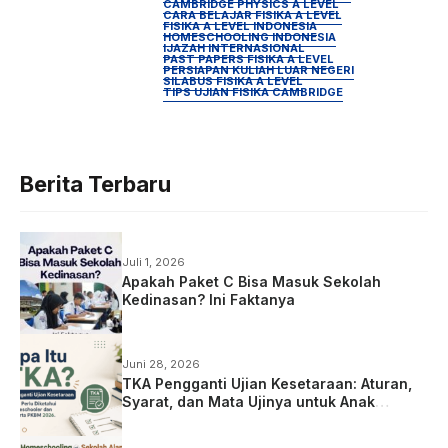
CAMBRIDGE PHYSICS A LEVEL
CARA BELAJAR FISIKA A LEVEL
FISIKA A LEVEL INDONESIA
HOMESCHOOLING INDONESIA
IJAZAH INTERNASIONAL
PAST PAPERS FISIKA A LEVEL
PERSIAPAN KULIAH LUAR NEGERI
SILABUS FISIKA A LEVEL
TIPS UJIAN FISIKA CAMBRIDGE
Berita Terbaru
Juli 1, 2026
Apakah Paket C Bisa Masuk Sekolah
Kedinasan? Ini Faktanya
Juni 28, 2026
TKA Pengganti Ujian Kesetaraan: Aturan,
Syarat, dan Mata Ujinya untuk Anak
Homeschooling