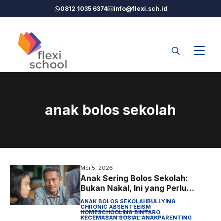
Langsung
0812 1035 6374
info@flexi.sch.id
ke
isi
anak bolos sekolah
Mei 5, 2026
Anak Sering Bolos Sekolah:
Bukan Nakal, Ini yang Perlu
Orang Tua Pahami
ANAK BOLOS SEKOLAH
BULLYING
CHRONIC ABSENTEEISM
HOMESCHOOLING BINTARO
KECEMASAN SOSIAL ANAK
PARENTING