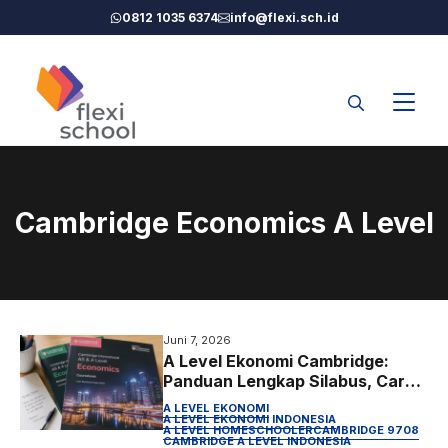
Langsung
0812 1035 6374
info@flexi.sch.id
ke
isi
Cambridge Economics A Level
Juni 7, 2026
A Level Ekonomi Cambridge:
Panduan Lengkap Silabus, Cara
Belajar, dan Tips Lulus
A LEVEL EKONOMI
A LEVEL EKONOMI INDONESIA
A LEVEL HOMESCHOOLER
CAMBRIDGE 9708
CAMBRIDGE A LEVEL INDONESIA