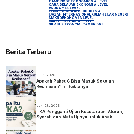
CAMBRIDGE ECONOMICS A LEVEL
CARA BELAJAR EKONOMI A LEVEL
EKONOMI A LEVEL
HOMESCHOOLING INDONESIA
IJAZAH INTERNASIONAL
KULIAH LUAR NEGERI
MAKROEKONOMI A LEVEL
MIKROEKONOMI A LEVEL
SILABUS EKONOMI CAMBRIDGE
Berita Terbaru
Juli 1, 2026
Apakah Paket C Bisa Masuk Sekolah
Kedinasan? Ini Faktanya
Juni 28, 2026
TKA Pengganti Ujian Kesetaraan: Aturan,
Syarat, dan Mata Ujinya untuk Anak
Homeschooling