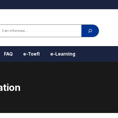
arch
FAQ
e-Toefl
e-Learning
ation