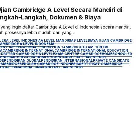
Ujian Cambridge A Level Secara Mandiri di
angkah-Langkah, Dokumen & Biaya
ang ingin daftar Cambridge A Level di Indonesia secara mandiri,
h prosesnya lebih mudah dari yang ...
LER
A LEVEL INDONESIA
A LEVEL MANDIRI
AS LEVEL
BIAYA UJIAN CAMBRIDGE
AMBRIDGE A LEVEL INDONESIA
ENT INTERNATIONAL EDUCATION
CAMBRIDGE EXAM CENTRE
IA
CAMBRIDGE INTERNATIONAL
CAMBRIDGE INTERNATIONAL EDUCATION
L
DAFTAR CAMBRIDGE A LEVEL
EXAM CENTRE CAMBRIDGE
HOMESCHOOLER
ONESIA
IGCSE
JALUR HOMESCHOOLING
KULIAH LUAR NEGERI
GE
PENDIDIKAN GLOBAL
PENDIDIKAN INTERNASIONAL
PRIVATE CANDIDATE
CAMBRIDGE
SEKOLAH CAMBRIDGE INDONESIA
SERTIFIKAT CAMBRIDGE
IAN INTERNASIONAL
UNIVERSITAS LUAR NEGERI