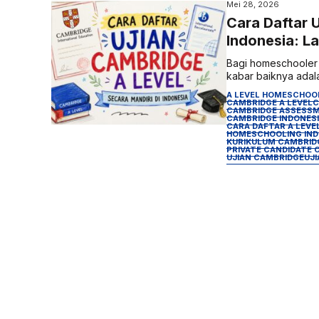
Mei 28, 2026
Cara Daftar 
Indonesia: L
Bagi homeschooler y
kabar baiknya adala
A LEVEL HOMESCHOO
CAMBRIDGE A LEVEL
C
CAMBRIDGE ASSESSM
CAMBRIDGE INDONES
CARA DAFTAR A LEVE
HOMESCHOOLING IND
KURIKULUM CAMBRID
PRIVATE CANDIDATE 
UJIAN CAMBRIDGE
UJ