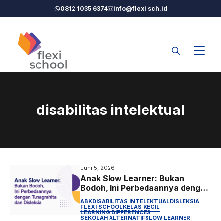
Langsung
0812 1035 6374
info@flexi.sch.id
ke
isi
disabilitas intelektual
Juni 5, 2026
Anak Slow Learner: Bukan
Bodoh, Ini Perbedaannya dengan
Tunagrahita dan Disleksia
ABK
DISABILITAS INTELEKTUAL
DISLEKSIA
FLEXI SCHOOL
KELAS KECIL
LEARNING DIFFERENCES
SEKOLAH ALTERNATIF
SLOW LEARNER