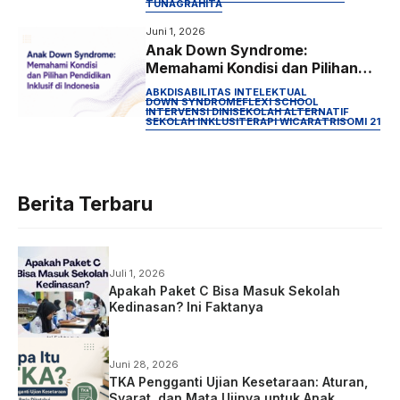
TUNAGRAHITA
Juni 1, 2026
Anak Down Syndrome:
Memahami Kondisi dan Pilihan
Pendidikan Inklusif di Indonesia
ABK
DISABILITAS INTELEKTUAL
DOWN SYNDROME
FLEXI SCHOOL
INTERVENSI DINI
SEKOLAH ALTERNATIF
SEKOLAH INKLUSI
TERAPI WICARA
TRISOMI 21
Berita Terbaru
Juli 1, 2026
Apakah Paket C Bisa Masuk Sekolah
Kedinasan? Ini Faktanya
Juni 28, 2026
TKA Pengganti Ujian Kesetaraan: Aturan,
Syarat, dan Mata Ujinya untuk Anak