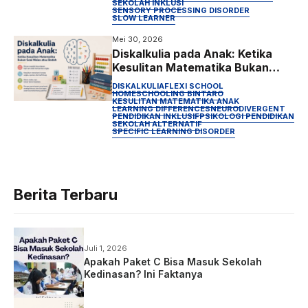
SEKOLAH INKLUSI
SENSORY PROCESSING DISORDER
SLOW LEARNER
Mei 30, 2026
Diskalkulia pada Anak: Ketika
Kesulitan Matematika Bukan
Soal Malas atau Bodoh
DISKALKULIA
FLEXI SCHOOL
HOMESCHOOLING BINTARO
KESULITAN MATEMATIKA ANAK
LEARNING DIFFERENCES
NEURODIVERGENT
PENDIDIKAN INKLUSIF
PSIKOLOGI PENDIDIKAN
SEKOLAH ALTERNATIF
SPECIFIC LEARNING DISORDER
Berita Terbaru
Juli 1, 2026
Apakah Paket C Bisa Masuk Sekolah
Kedinasan? Ini Faktanya