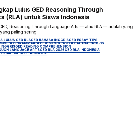
gkap Lulus GED Reasoning Through
s (RLA) untuk Siswa Indonesia
 GED, Reasoning Through Language Arts — atau RLA — adalah yang
ang paling sering ...
A LULUS GED RLA
GED BAHASA INGGRIS
GED ESSAY TIPS
ONSE
GED GRAMMAR
GED HOMESCHOOLER BAHASA INGGRIS
 INGGRIS
GED READING COMPREHENSION
OUGH LANGUAGE ARTS
GED RLA 2026
GED RLA INDONESIA
PERSIAPAN GED INDONESIA