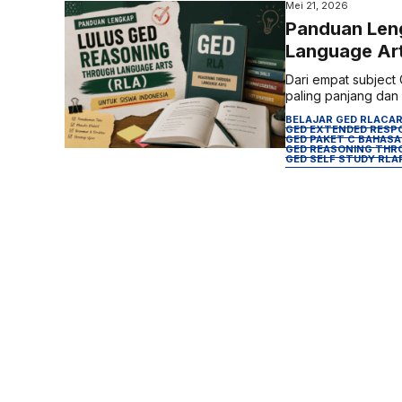
Mei 21, 2026
Panduan Len
Language Art
Dari empat subject
paling panjang dan y
BELAJAR GED RLA
CAR
GED EXTENDED RESP
GED PAKET C BAHASA
GED REASONING THR
GED SELF STUDY RLA