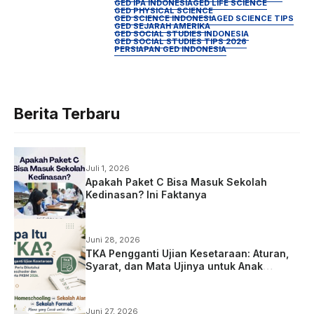
GED IPA INDONESIA
GED LIFE SCIENCE
GED PHYSICAL SCIENCE
GED SCIENCE INDONESIA
GED SCIENCE TIPS
GED SEJARAH AMERIKA
GED SOCIAL STUDIES INDONESIA
GED SOCIAL STUDIES TIPS 2026
PERSIAPAN GED INDONESIA
Berita Terbaru
Juli 1, 2026
Apakah Paket C Bisa Masuk Sekolah
Kedinasan? Ini Faktanya
Juni 28, 2026
TKA Pengganti Ujian Kesetaraan: Aturan,
Syarat, dan Mata Ujinya untuk Anak
Homeschooling
Juni 27, 2026