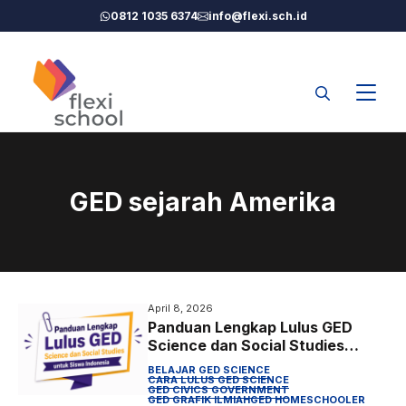
Langsung
0812 1035 6374
info@flexi.sch.id
ke
isi
GED sejarah Amerika
April 8, 2026
Panduan Lengkap Lulus GED
Science dan Social Studies
untuk Siswa Indonesia
BELAJAR GED SCIENCE
CARA LULUS GED SCIENCE
GED CIVICS GOVERNMENT
GED GRAFIK ILMIAH
GED HOMESCHOOLER