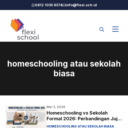
Langsung
0812 1035 6374
info@flexi.sch.id
ke
isi
homeschooling atau sekolah
biasa
Mei 3, 2026
Homeschooling vs Sekolah
Formal 2026: Perbandingan Jujur
untuk Orang Tua
HOMESCHOOLING ATAU SEKOLAH BIASA