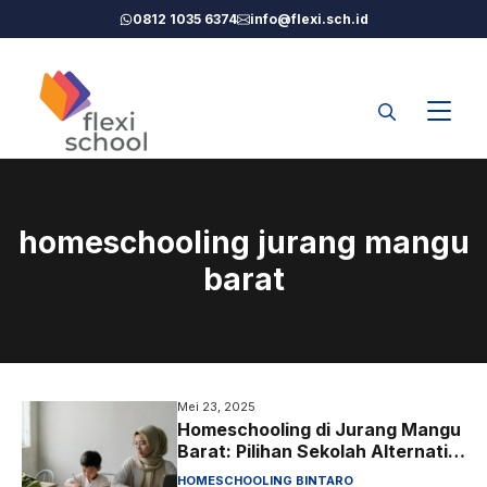
Langsung
0812 1035 6374
info@flexi.sch.id
ke
isi
homeschooling jurang mangu
barat
Mei 23, 2025
Homeschooling di Jurang Mangu
Barat: Pilihan Sekolah Alternatif
di Tangsel untuk Anak di
HOMESCHOOLING BINTARO