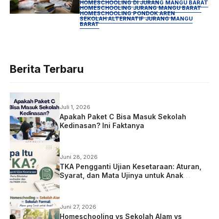
Lingkungan Urban Padat
HOMESCHOOLING DI JURANG MANGU BARAT
HOMESCHOOLING JURANG MANGU BARAT
HOMESCHOOLING PONDOK AREN
SEKOLAH ALTERNATIF JURANG MANGU
BARAT
Berita Terbaru
Juli 1, 2026
Apakah Paket C Bisa Masuk Sekolah
Kedinasan? Ini Faktanya
Juni 28, 2026
TKA Pengganti Ujian Kesetaraan: Aturan,
Syarat, dan Mata Ujinya untuk Anak
Homeschooling
Juni 27, 2026
Homeschooling vs Sekolah Alam vs