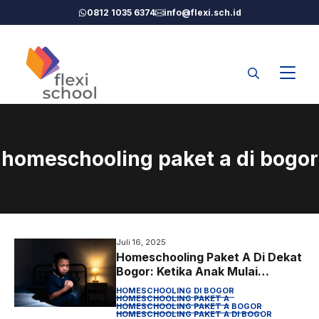
Langsung
0812 1035 6374
info@flexi.sch.id
ke
isi
homeschooling paket a di bogor
Juli 16, 2025
Homeschooling Paket A Di Dekat
Bogor: Ketika Anak Mulai
Menjauh dari Sekolah, Ini Cara
HOMESCHOOLING DI BOGOR
yang Lebih Tenang untuk
HOMESCHOOLING PAKET A
HOMESCHOOLING PAKET A BOGOR
Mengembalikannya
HOMESCHOOLING PAKET A DI BOGOR