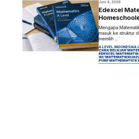
Juni 4, 2026
Edexcel Mate
Homeschoole
Mengapa Matematik
masuk ke struktur
memilih ...
A LEVEL INDONESIA
A 
CARA BELAJAR MATEM
EDEXCEL MATEMATIKA
IAL MATEMATIKA
IJAZ
PURE MATHEMATICS I