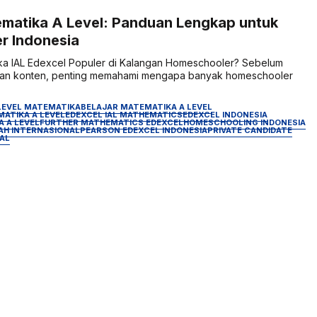
matika A Level: Panduan Lengkap untuk
r Indonesia
a IAL Edexcel Populer di Kalangan Homeschooler? Sebelum
 dan konten, penting memahami mengapa banyak homeschooler
LEVEL MATEMATIKA
BELAJAR MATEMATIKA A LEVEL
ATIKA A LEVEL
EDEXCEL IAL MATHEMATICS
EDEXCEL INDONESIA
 A LEVEL
FURTHER MATHEMATICS EDEXCEL
HOMESCHOOLING INDONESIA
AH INTERNASIONAL
PEARSON EDEXCEL INDONESIA
PRIVATE CANDIDATE
AL