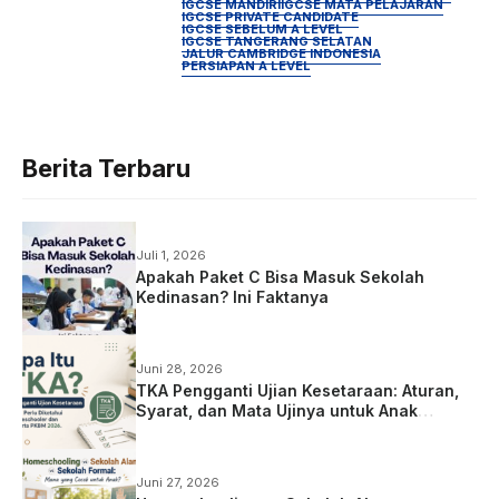
IGCSE MANDIRI
IGCSE MATA PELAJARAN
IGCSE PRIVATE CANDIDATE
IGCSE SEBELUM A LEVEL
IGCSE TANGERANG SELATAN
JALUR CAMBRIDGE INDONESIA
PERSIAPAN A LEVEL
Berita Terbaru
Juli 1, 2026
Apakah Paket C Bisa Masuk Sekolah
Kedinasan? Ini Faktanya
Juni 28, 2026
TKA Pengganti Ujian Kesetaraan: Aturan,
Syarat, dan Mata Ujinya untuk Anak
Homeschooling
Juni 27, 2026