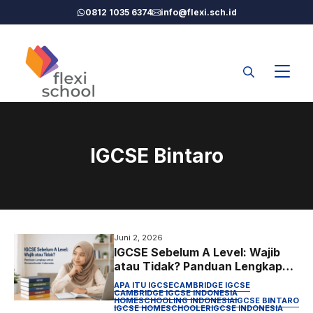
Langsung
0812 1035 6374
info@flexi.sch.id
ke
isi
IGCSE Bintaro
Juni 2, 2026
IGCSE Sebelum A Level: Wajib
atau Tidak? Panduan Lengkap
untuk Homeschooler Indonesia
APA ITU IGCSE
CAMBRIDGE IGCSE
CAMBRIDGE IGCSE INDONESIA
HOMESCHOOLING INDONESIA
IGCSE BINTARO
IGCSE HOMESCHOOLER
IGCSE INDONESIA