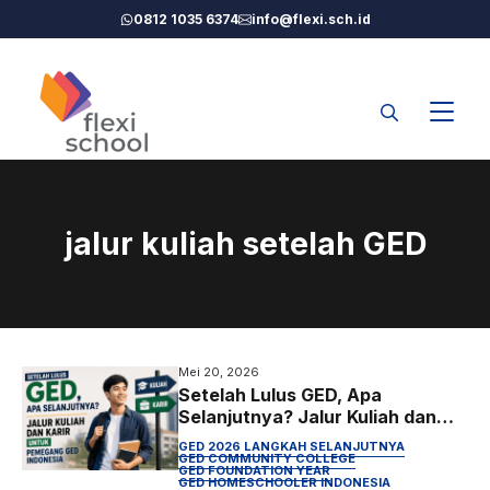
Langsung
0812 1035 6374
info@flexi.sch.id
ke
isi
jalur kuliah setelah GED
Mei 20, 2026
Setelah Lulus GED, Apa
Selanjutnya? Jalur Kuliah dan
Karir untuk Pemegang GED
GED 2026 LANGKAH SELANJUTNYA
Indonesia
GED COMMUNITY COLLEGE
GED FOUNDATION YEAR
GED HOMESCHOOLER INDONESIA