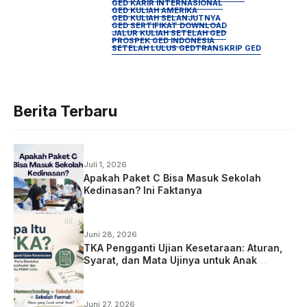
GED KARIR INTERNASIONAL
GED KULIAH AMERIKA
GED KULIAH SELANJUTNYA
GED SERTIFIKAT DOWNLOAD
JALUR KULIAH SETELAH GED
PROSPEK GED INDONESIA
SETELAH LULUS GED
TRANSKRIP GED
Berita Terbaru
Juli 1, 2026
Apakah Paket C Bisa Masuk Sekolah
Kedinasan? Ini Faktanya
Juni 28, 2026
TKA Pengganti Ujian Kesetaraan: Aturan,
Syarat, dan Mata Ujinya untuk Anak
Homeschooling
Juni 27, 2026