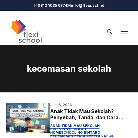
Langsung
0812 1035 6374
info@flexi.sch.id
ke
isi
kecemasan sekolah
Juni 8, 2026
Anak Tidak Mau Sekolah?
Penyebab, Tanda, dan Cara
Mengatasinya yang Jarang
ANAK TIDAK MAU SEKOLAH
Diketahui Orang Tua
BULLYING SEKOLAH
HOMESCHOOLING BINTARO
KECEMASAN SEKOLAH
KELAS KECIL