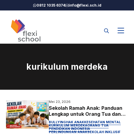
Langsung
0812 1035 6374
info@flexi.sch.id
ke
isi
kurikulum merdeka
Mei 23, 2026
Sekolah Ramah Anak: Panduan
Lengkap untuk Orang Tua dan
Pendidik
BULLYING
HAK ANAK
KESEHATAN MENTAL
KURIKULUM MERDEKA
ORANG TUA
PENDIDIKAN INDONESIA
PERLINDUNGAN ANAK
SEKOLAH INKLUSIF