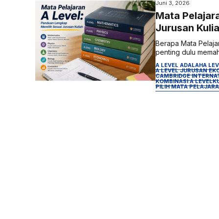
Juni 3, 2026
Mata Pelajar
Jurusan Kuli
Berapa Mata Pelaja
penting dulu memaha
A LEVEL ADALAH
A LE
A LEVEL JURUSAN EK
CAMBRIDGE INTERNA
KOMBINASI A LEVEL
K
PILIH MATA PELAJARA