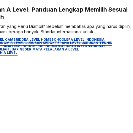
an A Level: Panduan Lengkap Memilih Sesuai
ah
ran yang Perlu Diambil? Sebelum membahas apa yang harus dipilih,
mi berapa banyak. Standar internasional untuk ...
VEL CAMBRIDGE
A LEVEL HOMESCHOOLER
A LEVEL INDONESIA
ONOMI
A LEVEL JURUSAN KEDOKTERAN
A LEVEL JURUSAN TEKNIK
TIONAL
HOMESCHOOLING INDONESIA
IJAZAH INTERNASIONAL
ULIAH LUAR NEGERI
MATA PELAJARAN A LEVEL
N A LEVEL