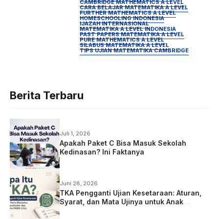
CAMBRIDGE MATHEMATICS A LEVEL
CARA BELAJAR MATEMATIKA A LEVEL
FURTHER MATHEMATICS A LEVEL
HOMESCHOOLING INDONESIA
IJAZAH INTERNASIONAL
MATEMATIKA A LEVEL INDONESIA
PAST PAPERS MATEMATIKA A LEVEL
PURE MATHEMATICS A LEVEL
SILABUS MATEMATIKA A LEVEL
TIPS UJIAN MATEMATIKA CAMBRIDGE
Berita Terbaru
Juli 1, 2026
Apakah Paket C Bisa Masuk Sekolah
Kedinasan? Ini Faktanya
Juni 28, 2026
TKA Pengganti Ujian Kesetaraan: Aturan,
Syarat, dan Mata Ujinya untuk Anak
Homeschooling