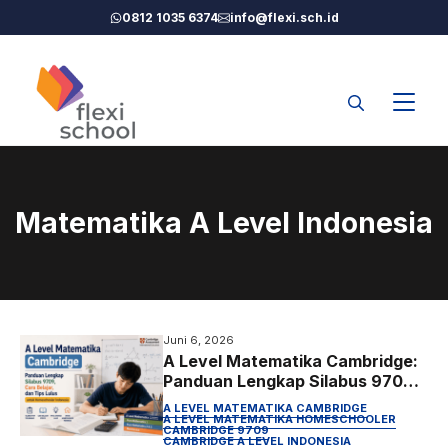
Langsung
0812 1035 6374
info@flexi.sch.id
ke
isi
Matematika A Level Indonesia
Juni 6, 2026
A Level Matematika Cambridge:
Panduan Lengkap Silabus 9709,
Cara Belajar, dan Tips Lulus
A LEVEL MATEMATIKA CAMBRIDGE
untuk Homeschooler Indonesia
A LEVEL MATEMATIKA HOMESCHOOLER
CAMBRIDGE 9709
CAMBRIDGE A LEVEL INDONESIA