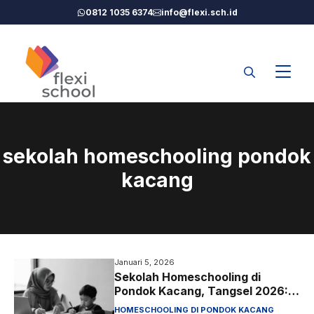
Langsung
0812 1035 6374
info@flexi.sch.id
ke
isi
sekolah homeschooling pondok
kacang
Januari 5, 2026
Sekolah Homeschooling di
Pondok Kacang, Tangsel 2026:
Legal, Dekat, dan Berijazah
HOMESCHOOLING DI PONDOK KACANG