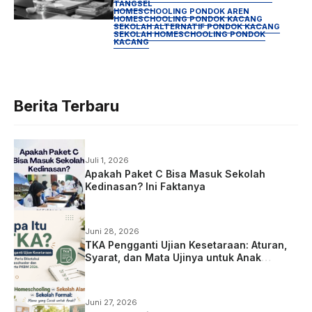
Resmi
TANGSEL
HOMESCHOOLING PONDOK AREN
HOMESCHOOLING PONDOK KACANG
SEKOLAH ALTERNATIF PONDOK KACANG
SEKOLAH HOMESCHOOLING PONDOK
KACANG
Berita Terbaru
Juli 1, 2026
Apakah Paket C Bisa Masuk Sekolah
Kedinasan? Ini Faktanya
Juni 28, 2026
TKA Pengganti Ujian Kesetaraan: Aturan,
Syarat, dan Mata Ujinya untuk Anak
Homeschooling
Juni 27, 2026