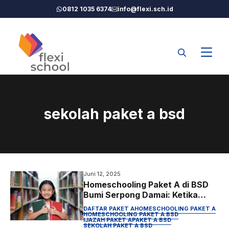
Langsung
0812 1035 6374
info@flexi.sch.id
ke
isi
sekolah paket a bsd
Juni 12, 2025
Homeschooling Paket A di BSD
Bumi Serpong Damai: Ketika
Anak Pintar Justru Tidak
DAFTAR PAKET A
HOMESCHOOLING PAKET A
Berkembang di Sekolah
HOMESCHOOLING PAKET A BSD
IJAZAH PAKET A
PAKET A BSD
SEKOLAH PAKET A BSD