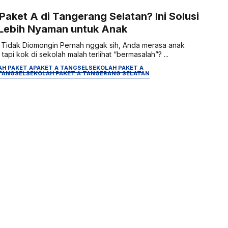
Paket A di Tangerang Selatan? Ini Solusi
 Lebih Nyaman untuk Anak
g Tidak Diomongin Pernah nggak sih, Anda merasa anak
api kok di sekolah malah terlihat “bermasalah”? ...
AH PAKET A
PAKET A TANGSEL
SEKOLAH PAKET A
 TANGSEL
SEKOLAH PAKET A TANGERANG SELATAN