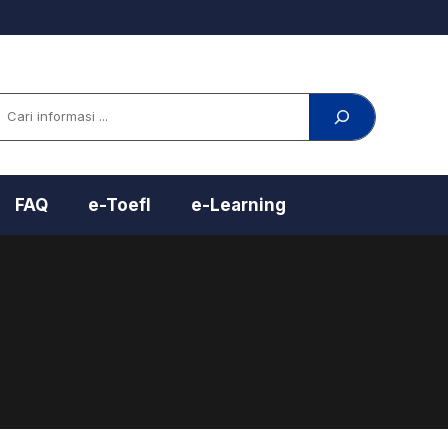
arch
FAQ
e-Toefl
e-Learning
l