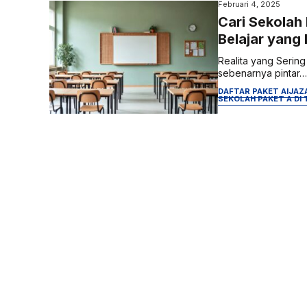
Februari 4, 2025
Cari Sekolah 
Belajar yang
Realita yang Serin
sebenarnya pintar… t
DAFTAR PAKET A
IJAZ
SEKOLAH PAKET A DI