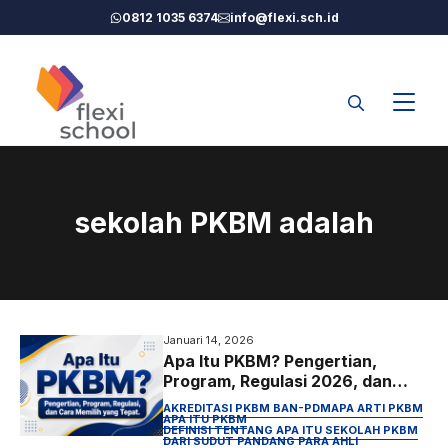
Langsung
0812 1035 6374
info@flexi.sch.id
ke
isi
sekolah PKBM adalah
Januari 14, 2026
Apa Itu PKBM? Pengertian,
Program, Regulasi 2026, dan
Cara Memilih yang Tepat
AKREDITASI PKBM BAN-PDM
APA ARTI PKBM
APA ITU PKBM
DEFINISI TENTANG APA ITU SEKOLAH PKBM
DARI SUDUT PANDANG PARA AHLI