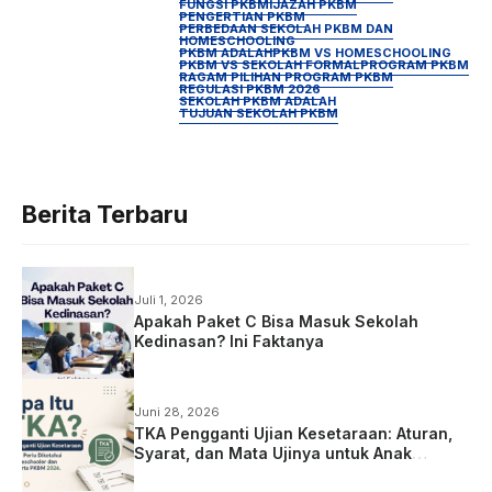
FUNGSI PKBM
IJAZAH PKBM
PENGERTIAN PKBM
PERBEDAAN SEKOLAH PKBM DAN
HOMESCHOOLING
PKBM ADALAH
PKBM VS HOMESCHOOLING
PKBM VS SEKOLAH FORMAL
PROGRAM PKBM
RAGAM PILIHAN PROGRAM PKBM
REGULASI PKBM 2026
SEKOLAH PKBM ADALAH
TUJUAN SEKOLAH PKBM
Berita Terbaru
Juli 1, 2026
Apakah Paket C Bisa Masuk Sekolah
Kedinasan? Ini Faktanya
Juni 28, 2026
TKA Pengganti Ujian Kesetaraan: Aturan,
Syarat, dan Mata Ujinya untuk Anak
Homeschooling