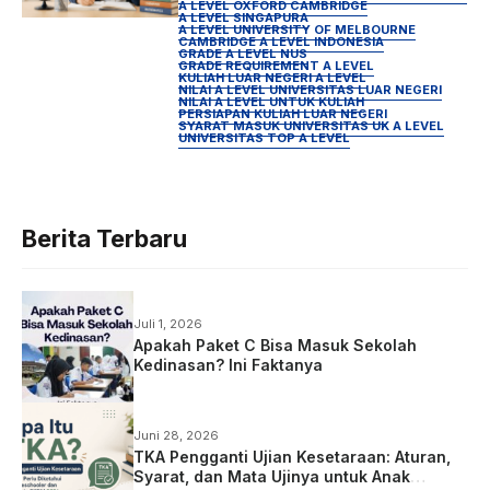
A LEVEL OXFORD CAMBRIDGE
A LEVEL SINGAPURA
A LEVEL UNIVERSITY OF MELBOURNE
CAMBRIDGE A LEVEL INDONESIA
GRADE A LEVEL NUS
GRADE REQUIREMENT A LEVEL
KULIAH LUAR NEGERI A LEVEL
NILAI A LEVEL UNIVERSITAS LUAR NEGERI
NILAI A LEVEL UNTUK KULIAH
PERSIAPAN KULIAH LUAR NEGERI
SYARAT MASUK UNIVERSITAS UK A LEVEL
UNIVERSITAS TOP A LEVEL
Berita Terbaru
Juli 1, 2026
Apakah Paket C Bisa Masuk Sekolah
Kedinasan? Ini Faktanya
Juni 28, 2026
TKA Pengganti Ujian Kesetaraan: Aturan,
Syarat, dan Mata Ujinya untuk Anak