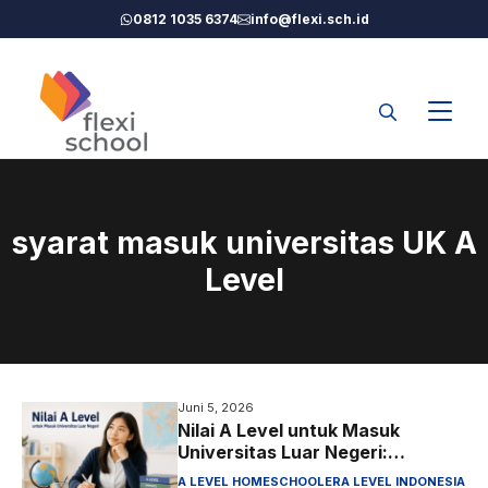
Langsung
0812 1035 6374
info@flexi.sch.id
ke
isi
syarat masuk universitas UK A
Level
Juni 5, 2026
Nilai A Level untuk Masuk
Universitas Luar Negeri:
Panduan Lengkap 2026
A LEVEL HOMESCHOOLER
A LEVEL INDONESIA