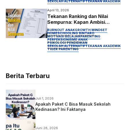
SEKOLAH ALTERNATIF
TEKANAN AKADEMIK
April 13, 2026
Tekanan Ranking dan Nilai
Sempurna: Kapan Ambisi
Akademik Orang Tua Justru
BURNOUT ANAK
GROWTH MINDSET
Merusak Anak?
HOMESCHOOLING BINTARO
MOTIVASI BELAJAR
PARENTING
PERFEKSIONISME ANAK
PSIKOLOGI PENDIDIKAN
SEKOLAH ALTERNATIF
TEKANAN AKADEMIK
TIGER PARENTING
Berita Terbaru
Juli 1, 2026
Apakah Paket C Bisa Masuk Sekolah
Kedinasan? Ini Faktanya
Juni 28, 2026