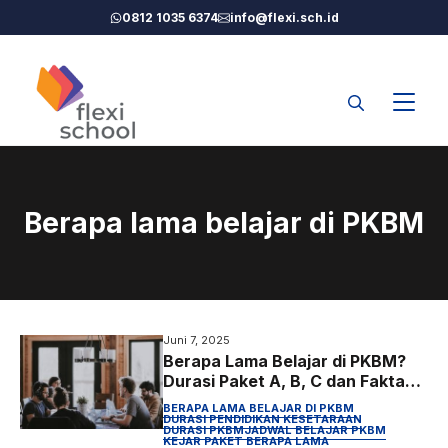
Langsung
0812 1035 6374
info@flexi.sch.id
ke
isi
Berapa lama belajar di PKBM
Juni 7, 2025
Berapa Lama Belajar di PKBM?
Durasi Paket A, B, C dan Fakta
yang Perlu Diketahui
BERAPA LAMA BELAJAR DI PKBM
DURASI PENDIDIKAN KESETARAAN
DURASI PKBM
JADWAL BELAJAR PKBM
KEJAR PAKET BERAPA LAMA