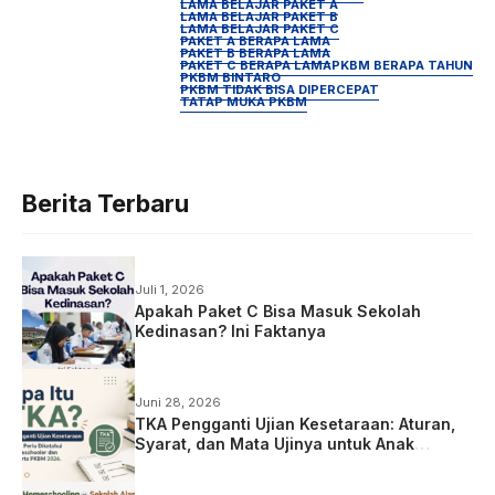
LAMA BELAJAR PAKET A
LAMA BELAJAR PAKET B
LAMA BELAJAR PAKET C
PAKET A BERAPA LAMA
PAKET B BERAPA LAMA
PAKET C BERAPA LAMA
PKBM BERAPA TAHUN
PKBM BINTARO
PKBM TIDAK BISA DIPERCEPAT
TATAP MUKA PKBM
Berita Terbaru
Juli 1, 2026
Apakah Paket C Bisa Masuk Sekolah
Kedinasan? Ini Faktanya
Juni 28, 2026
TKA Pengganti Ujian Kesetaraan: Aturan,
Syarat, dan Mata Ujinya untuk Anak
Homeschooling