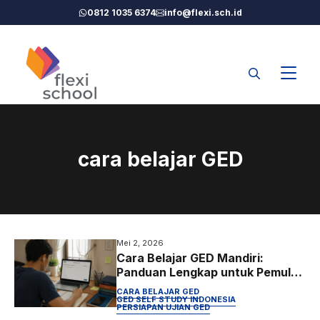
Langsung
0812 1035 6374
info@flexi.sch.id
ke
isi
cara belajar GED
Mei 2, 2026
Cara Belajar GED Mandiri:
Panduan Lengkap untuk Pemula
di Indonesia
CARA BELAJAR GED
GED SELF STUDY INDONESIA
PERSIAPAN UJIAN GED