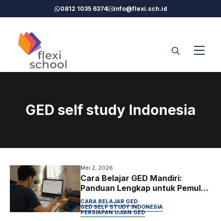
Langsung
0812 1035 6374
info@flexi.sch.id
ke
isi
GED self study Indonesia
Mei 2, 2026
Cara Belajar GED Mandiri:
Panduan Lengkap untuk Pemula
di Indonesia
CARA BELAJAR GED
GED SELF STUDY INDONESIA
PERSIAPAN UJIAN GED