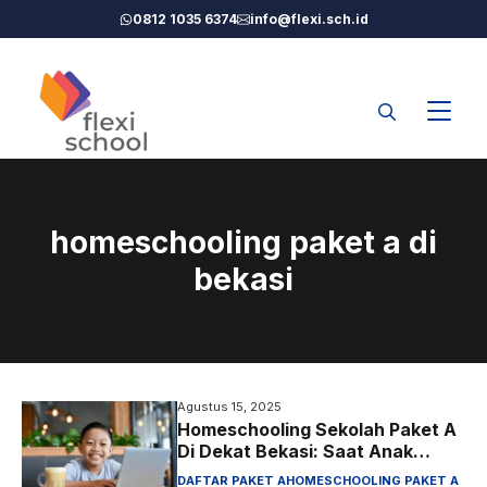
Langsung
0812 1035 6374
info@flexi.sch.id
ke
isi
homeschooling paket a di
bekasi
Agustus 15, 2025
Homeschooling Sekolah Paket A
Di Dekat Bekasi: Saat Anak
Terlihat “Baik-Baik Saja”, Tapi
DAFTAR PAKET A
HOMESCHOOLING PAKET A