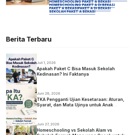
Sebenarnya Tidak Berkembang
HOMESCHOOLING PAKET A BEKASI
HOMESCHOOLING PAKET A DI BEKASI
PAKET A BEKASI
PAKET A DI BEKASI
SEKOLAH PAKET A BEKASI
Berita Terbaru
Juli 1, 2026
Apakah Paket C Bisa Masuk Sekolah
Kedinasan? Ini Faktanya
Juni 28, 2026
TKA Pengganti Ujian Kesetaraan: Aturan,
Syarat, dan Mata Ujinya untuk Anak
Homeschooling
Juni 27, 2026
Homeschooling vs Sekolah Alam vs